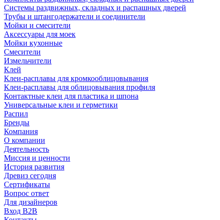
Системы раздвижных, складных и распашных дверей
Трубы и штангодержатели и соединители
Мойки и смесители
Аксессуары для моек
Мойки кухонные
Смесители
Измельчители
Клей
Клеи-расплавы для кромкооблицовывания
Клеи-расплавы для облицовывания профиля
Контактные клеи для пластика и шпона
Универсальные клеи и герметики
Распил
Бренды
Компания
О компании
Деятельность
Миссия и ценности
История развития
Древиз сегодня
Сертификаты
Вопрос ответ
Для дизайнеров
Вход B2B
Контакты