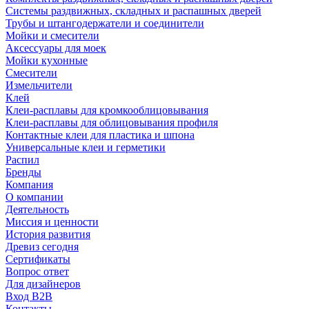
Системы раздвижных, складных и распашных дверей
Трубы и штангодержатели и соединители
Мойки и смесители
Аксессуары для моек
Мойки кухонные
Смесители
Измельчители
Клей
Клеи-расплавы для кромкооблицовывания
Клеи-расплавы для облицовывания профиля
Контактные клеи для пластика и шпона
Универсальные клеи и герметики
Распил
Бренды
Компания
О компании
Деятельность
Миссия и ценности
История развития
Древиз сегодня
Сертификаты
Вопрос ответ
Для дизайнеров
Вход B2B
Контакты